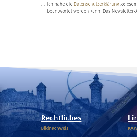
Ich habe die
Datenschutzerklärung
gelesen 
beantwortet werden kann. Das Newsletter-
A
l
t
e
r
n
a
t
i
v
Rechtliches
Li
e
:
Bildnachweis
KA